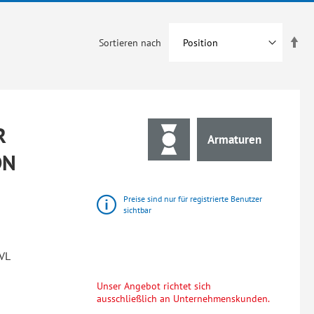
In
Sortieren nach
abs
Rei
R
Armaturen
DN
Preise sind nur für registrierte Benutzer
sichtbar
VL
Unser Angebot richtet sich
ausschließlich an Unternehmenskunden.