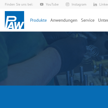
Finden Sie uns bei:
YouTube
Instagram
Linke
Direkt
zum
Inhalt
Produkte
Anwendungen
Service
Unte