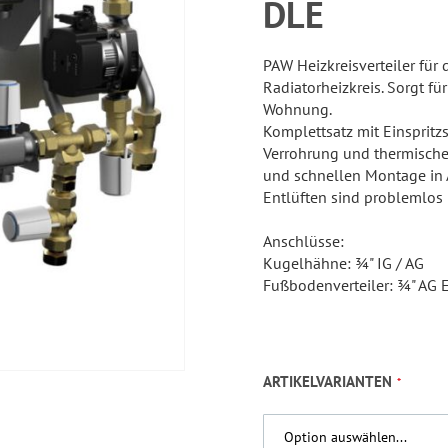
LE
PAW Heizkreisverteiler fü
Radiatorheizkreis. Sorgt f
Wohnung.
Komplettsatz mit Einsprit
Verrohrung und thermischen
und schnellen Montage in 
Entlüften sind problemlos
Anschlüsse:
Kugelhähne: ¾" IG / AG
Fußbodenverteiler: ¾" AG
ARTIKELVARIANTEN