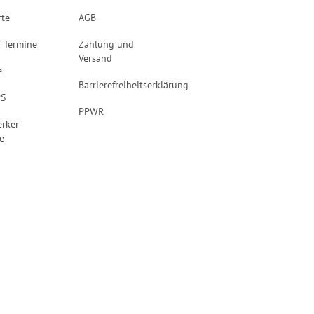
rte
AGB
 Termine
Zahlung und
Versand
e
Barrierefreiheitserklärung
PS
PPWR
rker
e