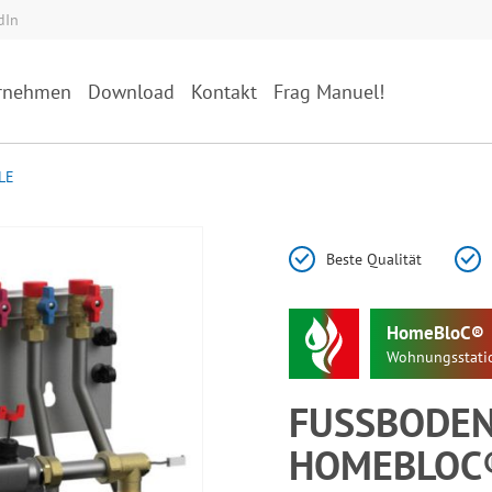
dIn
rnehmen
Download
Kontakt
Frag Manuel!
LE
Beste Qualität
HomeBloC®
Wohnungsstati
FUSSBODENV
OMEBLOC® D