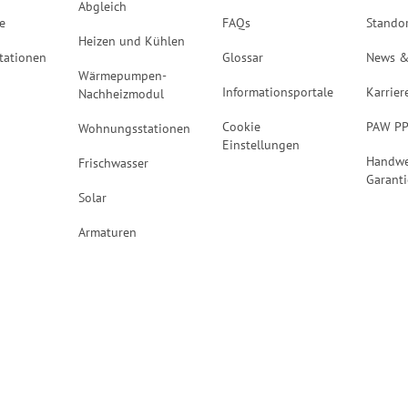
Abgleich
e
FAQs
Stando
Heizen und Kühlen
tationen
Glossar
News &
Wärmepumpen-
Informationsportale
Karrier
Nachheizmodul
Cookie
PAW P
Wohnungsstationen
Einstellungen
Handwe
Frischwasser
Garanti
Solar
Armaturen