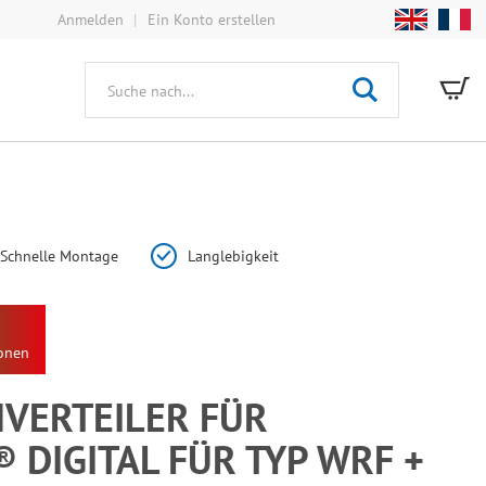
Anmelden
Ein Konto erstellen
Mei
Suche
Schnelle Montage
Langlebigkeit
onen
ERTEILER FÜR H
IGITAL FÜR TYP WRF + D