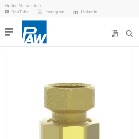
Finden Sie uns bei:
Direkt
YouTube
Instagram
LinkedIn
zum
Inhalt
Meine Anf
Zum
Ende
der
Bildergalerie
springen