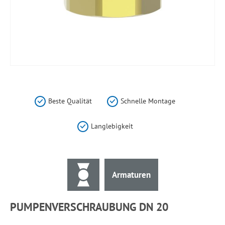
Zum
Anfang
der
Beste Qualität
Schnelle Montage
Bildergalerie
springen
Langlebigkeit
Armaturen
PUMPENVERSCHRAUBUNG DN 20