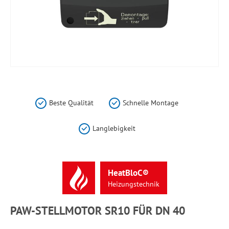
Zum
Anfang
der
Beste Qualität
Schnelle Montage
Bildergalerie
springen
Langlebigkeit
HeatBloC®
Heizungstechnik
PAW-STELLMOTOR SR10 FÜR DN 40