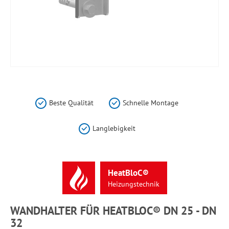
Zum
Anfang
der
Beste Qualität
Schnelle Montage
Bildergalerie
springen
Langlebigkeit
HeatBloC®
Heizungstechnik
WANDHALTER FÜR HEATBLOC® DN 25 - DN
32