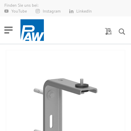
Finden Sie uns bei:
Direkt
YouTube
Instagram
LinkedIn
zum
Inhalt
Meine Anf
Zum
Ende
der
Bildergalerie
springen