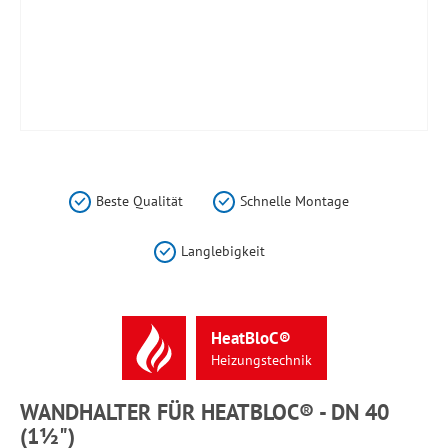
Zum
Anfang
der
Beste Qualität
Schnelle Montage
Bildergalerie
springen
Langlebigkeit
HeatBloC®
Heizungstechnik
WANDHALTER FÜR HEATBLOC® - DN 40
(1½")