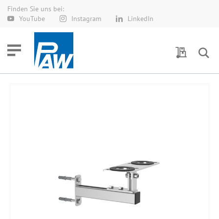
Finden Sie uns bei:
Direkt
YouTube
Instagram
LinkedIn
zum
Inhalt
Meine Anf
Zum
Ende
der
Bildergalerie
springen