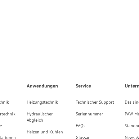
Anwendungen
Service
Unter
chnik
Heizungstechnik
Technischer Support
Das sin
rtechnik
Hydraulischer
Seriennummer
PAW Me
Abgleich
e
FAQs
Stando
Heizen und Kühlen
tationen
Glossar
News &