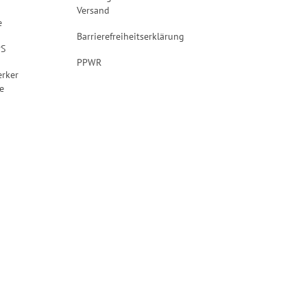
Versand
e
Barrierefreiheitserklärung
PS
PPWR
rker
e