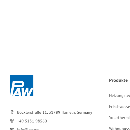
Produkte
Heizungste
Frischwasse
Böcklerstraße 11, 31789 Hameln, Germany
Solarthermi
+49 5151 98560
Wohnungss
info@paw.eu