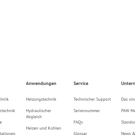
Anwendungen
Service
Unter
chnik
Heizungstechnik
Technischer Support
Das sin
rtechnik
Hydraulischer
Seriennummer
PAW Me
Abgleich
e
FAQs
Stando
Heizen und Kühlen
tationen
Glossar
News &