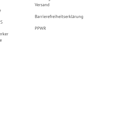
Versand
e
Barrierefreiheitserklärung
PS
PPWR
rker
e