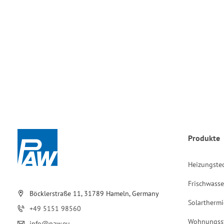
Produkte
Heizungste
Frischwasse
Böcklerstraße 11, 31789 Hameln, Germany
Solarthermi
+49 5151 98560
Wohnungss
info@paw.eu