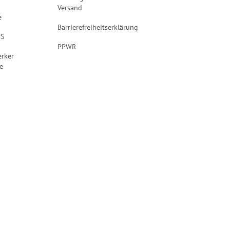
Versand
e
Barrierefreiheitserklärung
PS
PPWR
rker
e