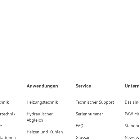
Anwendungen
Service
Unter
chnik
Heizungstechnik
Technischer Support
Das sin
rtechnik
Hydraulischer
Seriennummer
PAW Me
Abgleich
e
FAQs
Stando
Heizen und Kühlen
tationen
Glossar
News &